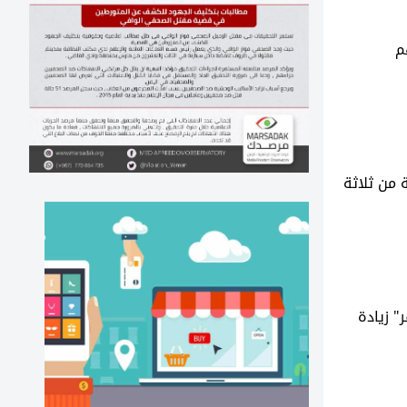
م
 من ثلاثة
" زيادة