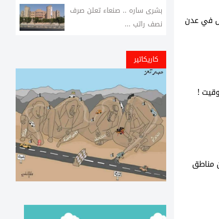
بشرى ساره .. صنعاء تعلن صرف
نصف راتب ...
كاريكاتير
قيت !
ن مناطق