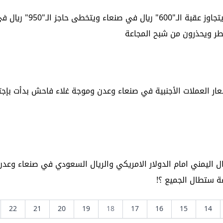
عاجل | الدولار الامريكي يتجاوز عقبة الـ"600" ريال في
طر ويحذرون من شبح المجاعة
عار العملات الأجنبية في صنعاء وعدن وموجة غلاء فاحش بدأت بإجت
يال اليمني امام الدولار الامريكي والريال السعودي في صنعاء وعد
ة ستطال الجميع ؟!
22
21
20
19
18
17
16
15
14