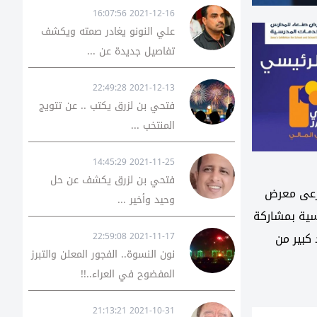
2021-12-16 16:07:56
علي النونو يغادر صمته ويكشف
تفاصيل جديدة عن ...
2021-12-13 22:49:28
فتحي بن لزرق يكتب .. عن تتويج
المنتخب ...
2021-11-25 14:45:29
فتحي بن لزرق يكشف عن حل
ترعى معرض
وحيد وأخير ...
سية بمشاركة
 كبير من
2021-11-17 22:59:08
نون النسوة.. الفجور المعلن والتبرز
المفضوح في العراء..!!
2021-10-31 21:13:21