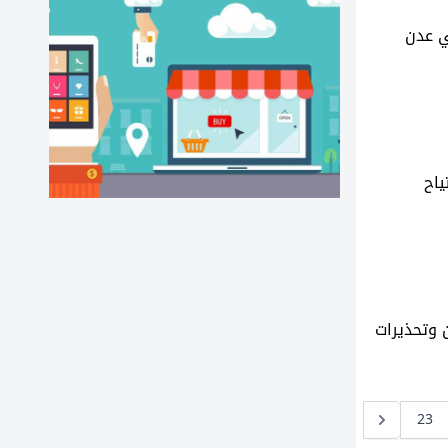
 صنعاء ويتخطى حاجز الـ"950" ريال في عدن
ياح
ن وتحذيرات
23