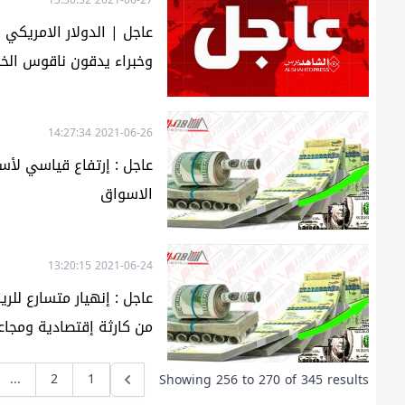
وخبراء يدقون ناقوس الخ
2021-06-26 14:27:34
عاجل : إرتفاع قياسي لأس
الاسواق
2021-06-24 13:20:15
عاجل : إنهيار متسارع للر
من كارثة إقتصادية ومجاع
...
2
1
Showing
256
to
270
of
345
results