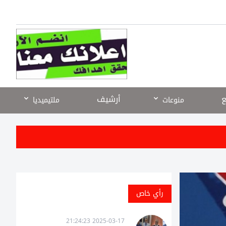
ع
أرشيف
منوعات
ملتيميديا
رأي خاص
2025-03-17 21:24:23