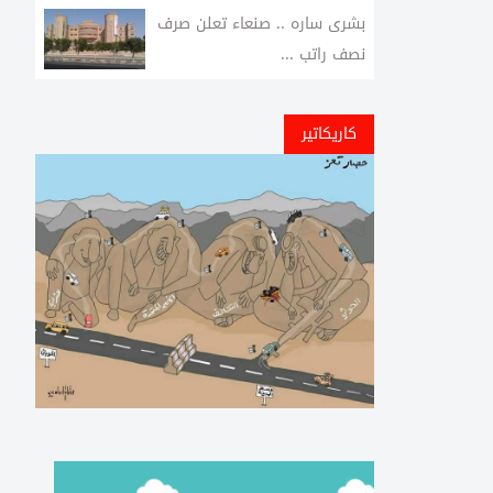
بشرى ساره .. صنعاء تعلن صرف
نصف راتب ...
كاريكاتير