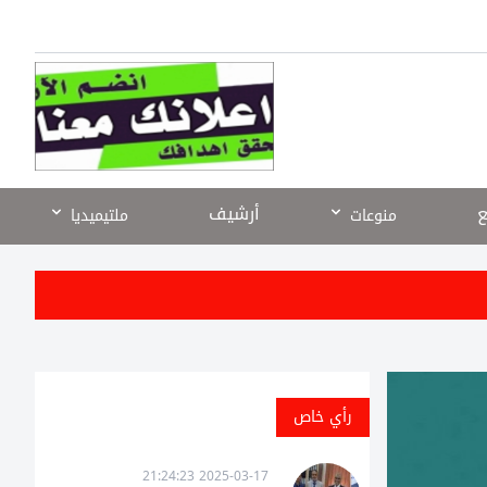
ع
أرشيف
منوعات
ملتيميديا
رأي خاص
2025-03-17 21:24:23