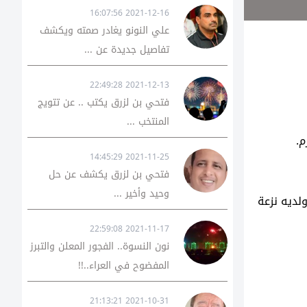
2021-12-16 16:07:56
علي النونو يغادر صمته ويكشف
تفاصيل جديدة عن ...
2021-12-13 22:49:28
فتحي بن لزرق يكتب .. عن تتويج
المنتخب ...
م.
2021-11-25 14:45:29
فتحي بن لزرق يكشف عن حل
وحيد وأخير ...
لديه نزعة
2021-11-17 22:59:08
نون النسوة.. الفجور المعلن والتبرز
المفضوح في العراء..!!
2021-10-31 21:13:21