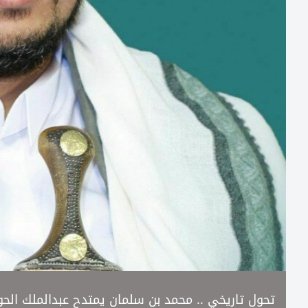
تحول تاريخي .. محمد بن سلمان يمتدح عبدالملك الحو