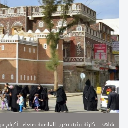
شاهد .. كارثة بيئيه تضرب العاصمة صنعاء ..أكوام 