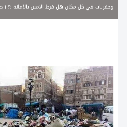
وحفريات في كل مكان هل فرط الامين بالأمانة ؟! ( صو