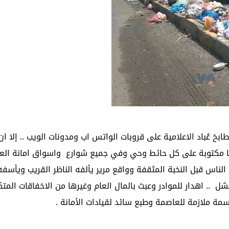
خ عُباد الاعلامية على قروبات الواتس اب ومدونات الويب .. إلا ان
نها مكتوبة على كل حائط وحي وفي جميع شوارع واسواق امانة الع
لناس قبل النخبة المثقفة وواقع مرير يألفه الناظر القريب ويأسفه ا
ل .. اهدار للموادر وعبث بالمال العام وغيرها من الاخفاقات المتك
مة ملازمة للعاصمة وطبع سائد لقيادات الأمانة .