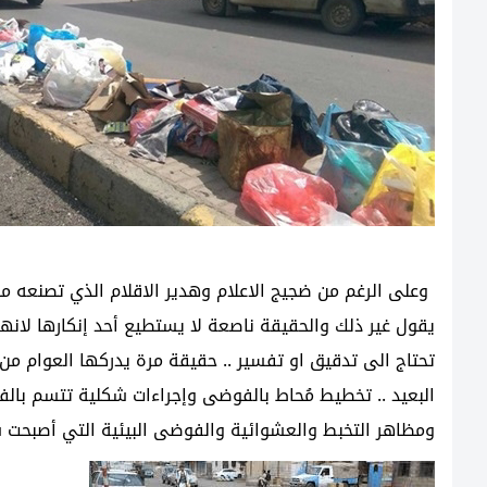
وعلى الرغم من ضجيج الاعلام وهدير الاقلام الذي تصنعه مطاب
يقول غير ذلك والحقيقة ناصعة لا يستطيع أحد إنكارها لا
تحتاج الى تدقيق او تفسير .. حقيقة مرة يدركها العوام من ا
البعيد .. تخطيط مُحاط بالفوضى وإجراءات شكلية تتسم بالفش
ومظاهر التخبط والعشوائية والفوضى البيئية التي أصبحت س