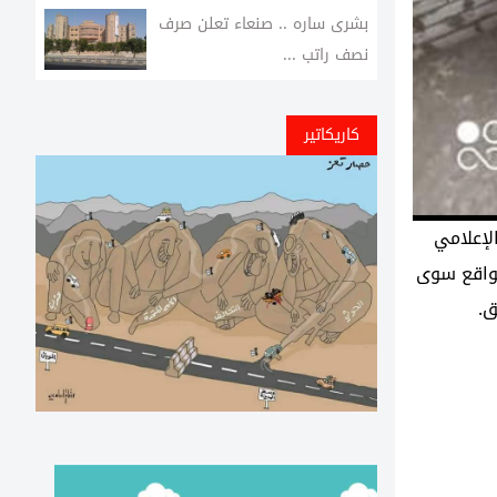
بشرى ساره .. صنعاء تعلن صرف
نصف راتب ...
كاريكاتير
الإعلامي
لواقع سوى
ق.