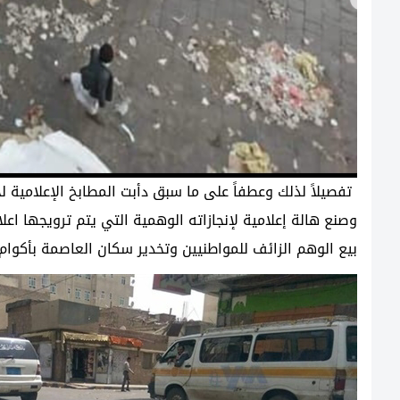
تفصيلاً لذلك وعطفاً على ما سبق دأبت المطابخ الإعلامية لح
وصنع هالة إعلامية لإنجازاته الوهمية التي يتم ترويجها اع
بيع الوهم الزائف للمواطنيين وتخدير سكان العاصمة بأكوام م