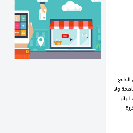
 الواقع
اصمة ولا
لزائر
ررة