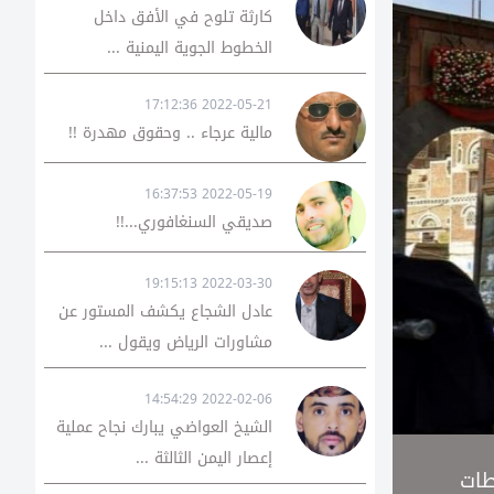
كارثة تلوح في الأفق داخل
الخطوط الجوية اليمنية ...
2022-05-21 17:12:36
مالية عرجاء .. وحقوق مهدرة !!
2022-05-19 16:37:53
صديقي السنغافوري...!!
2022-03-30 19:15:13
عادل الشجاع يكشف المستور عن
مشاورات الرياض ويقول ...
2022-02-06 14:54:29
الشيخ العواضي يبارك نجاح عملية
إعصار اليمن الثالثة ...
طات